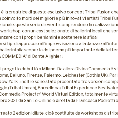
è la creatrice di questo esclusivo concept Tribal Fusion che
a coinvolto molti dei migliori e più innovativi artisti Tribal 
zionale: questa serie di eventi comprendono la realizzazion
i workshop, con un cast selezionato di ballerini locali che so
anzare con i propri beniamini e sostenere la sfida!
si tipi di approccio all’improvvisazione alla danza e all’int
i ballerini alla scoperta del poema più importante della lett
NA COMMEDIA” di Dante Alighieri.
il progetto debuttò a Milano. Da allora Divina Commedia è s
oma, Belluno, Firenze, Palermo, Leichester (Gothla UK), Pari
New York ; inoltre sono state presentate tre versioni compo
gio (Tribal Umrah), Barcellona (Tribal Experience Festival) 
 Commedia Project@’ World Virtual Edition, totalmente virtu
bre 2021 da San Lò Online e diretta da Francesca Pedretti 
eato 2 edizioni dilute, cioè costituite da workshops distribu