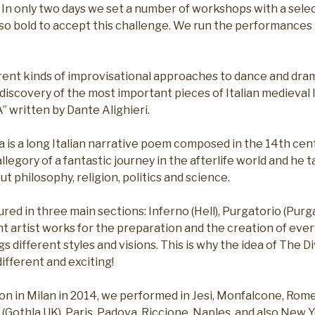
. In only two days we set a number of workshops with a selec
o bold to accept this challenge. We run the performances 
rent kinds of improvisational approaches to dance and drama
discovery of the most important pieces of Italian medieval l
written by Dante Alighieri.
 is a long Italian narrative poem composed in the 14th cen
llegory of a fantastic journey in the afterlife world and he 
 philosophy, religion, politics and science.
red in three main sections: Inferno (Hell), Purgatorio (Purg
nt artist works for the preparation and the creation of ever
s different styles and visions. This is why the idea of ​​The
different and exciting!
tion in Milan in 2014, we performed in Jesi, Monfalcone, Rome
(Gothla UK), Paris, Padova, Riccione, Naples, and also New 