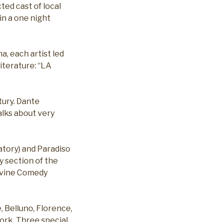
ted cast of local
in a one night
, each artist led
iterature: “LA
tury. Dante
talks about very
atory) and Paradiso
y section of the
 Divine Comedy
, Belluno, Florence,
York. Three special