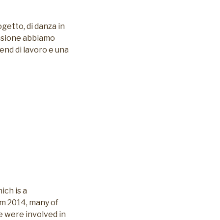
getto, di danza in
ccasione abbiamo
 end di lavoro e una
ich is a
om 2014, many of
e were involved in