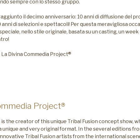
ndo sempre con lo stesso gruppo.
ggiunto il decimo anniversario: 10 anni di diffusione del pro
 10 anni di selezioni e spettacoli! Per questa meravigliosa o
peciale, nello stile originale, basata su un casting, un week
tro!
su La Divina Commedia Project®
ommedia Project®
is the creator of this unique Tribal Fusion concept show, wh
unique and very original format. In the several editions fr
nnovative Tribal Fusion artists from the international scen