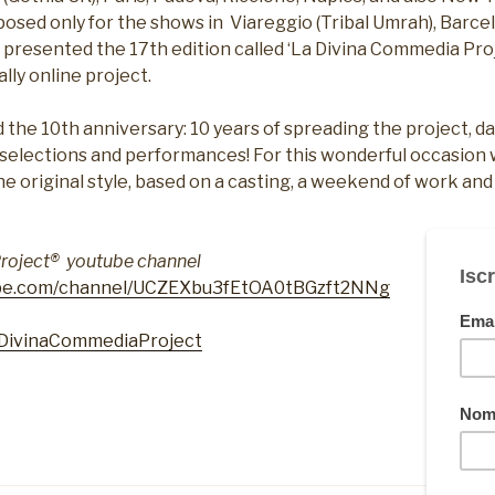
osed only for the shows in Viareggio (Tribal Umrah), Barc
resented the 17th edition called ‘La Divina Commedia Proj
ally online project.
the 10th anniversary: 10 years of spreading the project, dan
f selections and performances! For this wonderful occasion
 the original style, based on a casting, a weekend of work an
roject® youtube channel
ube.com/channel/UCZEXbu3fEtOA0tBGzft2NNg
LaDivinaCommediaProject