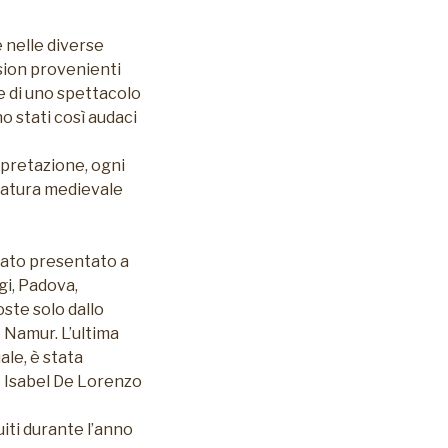
 nelle diverse
Fusion provenienti
e di uno spettacolo
no stati così audaci
erpretazione, ogni
eratura medievale
tato presentato a
gi, Padova,
ste solo dallo
e Namur. L’ultima
ale, è stata
e Isabel De Lorenzo
iti durante l’anno