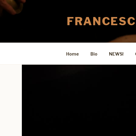
Salta
al
FRANCESC
contenuto
Home
Bio
NEWS!