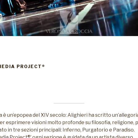
MEDIA PROJECT®
è un’epopea del XIV secolo: Alighieri ha scritto un’allegoria
per esprimere visioni molto profonde su filosofia, religione, p
to in tre sezioni principali: Inferno, Purgatorio e Paradiso.
dia Project®’ ogni sezione è guidata da un artista diverso.