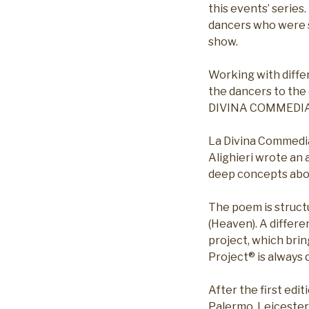
this events’ series
dancers who were s
show.
Working with diffe
the dancers to the 
DIVINA COMMEDIA” 
La Divina Commedia
Alighieri wrote an a
deep concepts about
The poem is structu
(Heaven). A differe
project, which bring
Project® is always 
After the first edi
Palermo, Leicester 