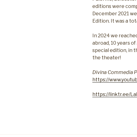
editions were comp
December 2021 we p
Edition. It was a tot
In 2024 we reached 
abroad, 10 years o
special edition, in
the theater!
Divina Commedia P
https://www.yout
https://linktr.ee/