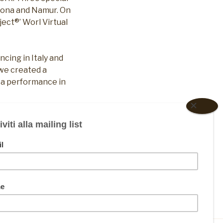
elona and Namur. On
ect®’ Worl Virtual
cing in Italy and
 we created a
d a performance in